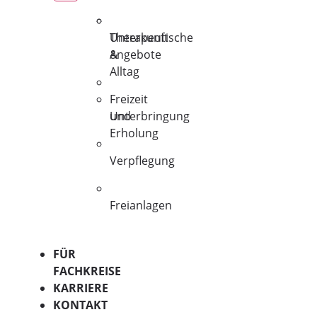
Unterkunft
Therapeutische
&
Angebote
Alltag
Freizeit
Unterbringung
und
Erholung
Verpflegung
Freianlagen
FÜR
FACHKREISE
KARRIERE
KONTAKT