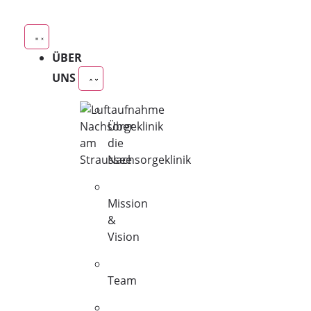
ÜBER
UNS
Über
die
Nachsorgeklinik
Mission
&
Vision
Team